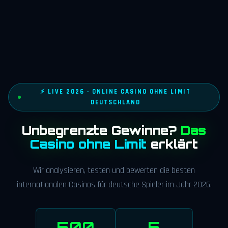
⚡ LIVE 2026 · ONLINE CASINO OHNE LIMIT
DEUTSCHLAND
Unbegrenzte Gewinne?
Das
Casino ohne Limit
erklärt
Wir analysieren, testen und bewerten die besten
internationalen Casinos für deutsche Spieler im Jahr 2026.
500
5